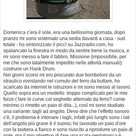
Domenica c'era il sole, era una bellissima giornata, dopo
pranzo mi sono sistemato una sedia davanti a casa - sud
totale - ho sintonizzato il piccì su Jazzradio.com, ho
spalancato la finestra in modo da sentire bene la musica, e
mi sono messo a fare il fabbro. Missione (impossibile, per
me che sono tatalmente impedito nelle attività manuali):
costruire un Hank Drum.
Nei giorni scorsi mi ero procurato due bomboloni da un
idraulico rovistando nel cumulo del ferro da buttare, ho
scaricato da internet le istruzioni e mi sono messo al lavoro.
Quello sopra era un modello troppo complicato per le mie
forze ( fare le curve col seghetto alternato da ferro? come
minimo ci rimetto un paio di dita...), così mi sono studiato
una variante: tagli ad angolo. Devo dire che l'effetto sonoro
c'è, il problema è intonare i tagli, infatti più lunghi sono i lati
dell'angolo più grave è il suono; ho lavorato un paio d'ore
con la tastiera a fianco e sono riuscito a riprodurre un paio di
note, ma il mio obiettivo di fare una scala pentatonica è